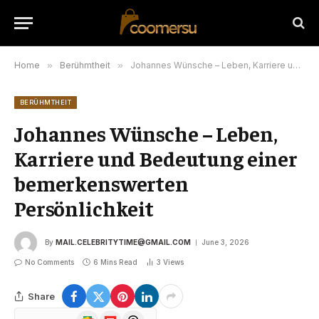
Home
»
Berühmtheit
»
Johannes Wünsche – Leben, Karriere und Bedeutung einer bemerkenswerten Persönlichkeit
BERÜHMTHEIT
Johannes Wünsche – Leben,
Karriere und Bedeutung einer
bemerkenswerten
Persönlichkeit
By
MAIL.CELEBRITYTIME@GMAIL.COM
June 3, 2026
No Comments
6 Mins Read
3
Views
Share
Google
Flipboard
Threads