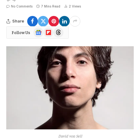
No Comments
7 Mins Read
2
Views
Share
Google
Flipboard
Threads
Follow Us
News
David von Sell