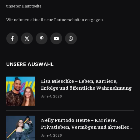
unserer Hauptseite.
Wir nehmen aktuell neue Partnerschaften entgegen.
Facebook
X
Pinterest
YouTube
WhatsApp
(Twitter)
UNSERE AUSWAHL
Lisa Mieschke – Leben, Karriere,
Erfolge und öffentliche Wahrnehmung
June 4, 2026
Nelly Furtado Heute – Karriere,
Privatleben, Vermögen und aktueller
Erfolg der Pop-Ikone
June 4, 2026