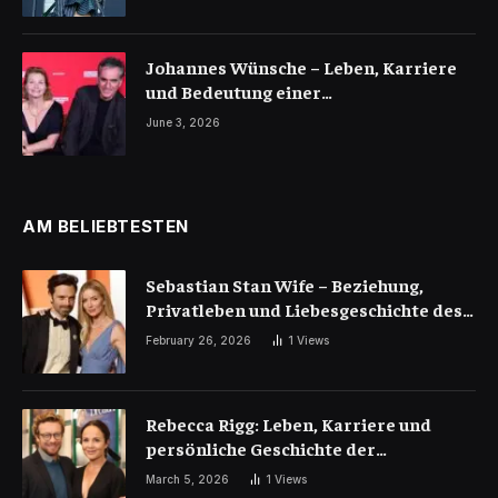
Johannes Wünsche – Leben, Karriere
und Bedeutung einer
bemerkenswerten Persönlichkeit
June 3, 2026
AM BELIEBTESTEN
Sebastian Stan Wife – Beziehung,
Privatleben und Liebesgeschichte des
Hollywood-Stars
February 26, 2026
1
Views
Rebecca Rigg: Leben, Karriere und
persönliche Geschichte der
australischen Schauspielerin
March 5, 2026
1
Views