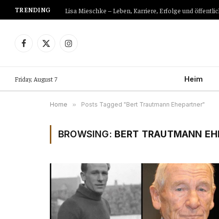
TRENDING
Lisa Mieschke – Leben, Karriere, Erfolge und öffen
Facebook
X
Instagram
(Twitter)
Friday, August 7
Heim
Home
»
Posts Tagged "Bert Trautmann Ehepartner"
BROWSING:
BERT TRAUTMANN EH