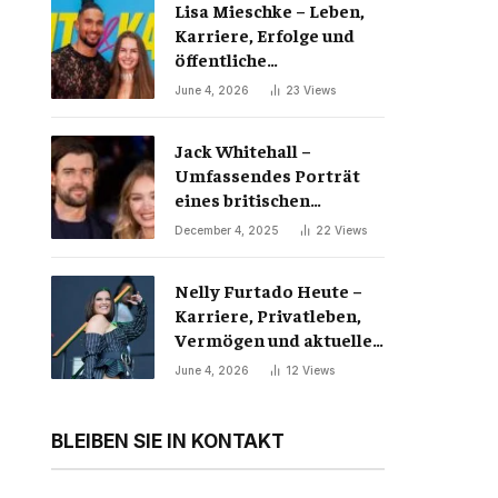
Lisa Mieschke – Leben,
Karriere, Erfolge und
öffentliche
Wahrnehmung
June 4, 2026
23
Views
Jack Whitehall –
Umfassendes Porträt
eines britischen
Comedy-Phänomens
December 4, 2025
22
Views
Nelly Furtado Heute –
Karriere, Privatleben,
Vermögen und aktueller
Erfolg der Pop-Ikone
June 4, 2026
12
Views
BLEIBEN SIE IN KONTAKT