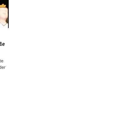
de
te
der
…