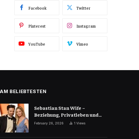
Facebook
Twitter
Pinterest
Instagram
YouTube
Vimeo
AM BELIEBTESTEN
Sebastian Stan Wife –
Beziehung, Privatleben und
Liebesgeschichte des
February 26, 2026
1
Views
Hollywood-Stars