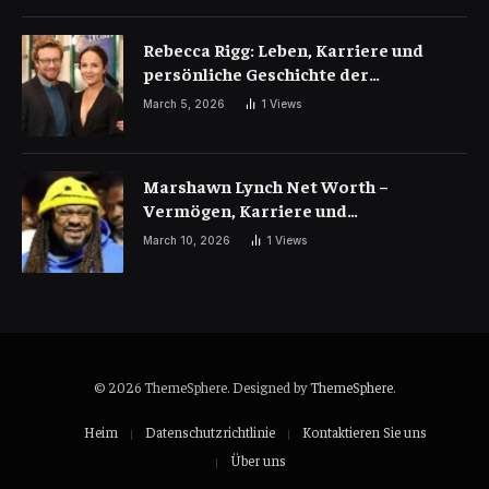
Rebecca Rigg: Leben, Karriere und
persönliche Geschichte der
australischen Schauspielerin
March 5, 2026
1
Views
Marshawn Lynch Net Worth –
Vermögen, Karriere und
Einnahmequellen der NFL-Legende
March 10, 2026
1
Views
© 2026 ThemeSphere. Designed by
ThemeSphere
.
Heim
Datenschutzrichtlinie
Kontaktieren Sie uns
Über uns