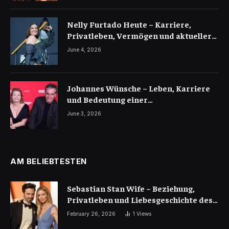
Nelly Furtado Heute – Karriere,
Privatleben, Vermögen und aktueller
Erfolg der Pop-Ikone
June 4, 2026
Johannes Wünsche – Leben, Karriere
und Bedeutung einer
bemerkenswerten Persönlichkeit
June 3, 2026
AM BELIEBTESTEN
Sebastian Stan Wife – Beziehung,
Privatleben und Liebesgeschichte des
Hollywood-Stars
February 26, 2026
1
Views