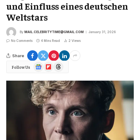
und Einfluss eines deutschen
Weltstars
By
MAIL.CELEBRITYTIME@GMAIL.COM
January 31, 2026
No Comments
4 Mins Read
2
Views
Share
Google
Flipboard
Threads
Follow Us
News