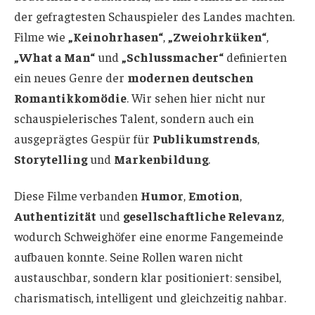
der gefragtesten Schauspieler des Landes machten.
Filme wie
„Keinohrhasen“
,
„Zweiohrküken“
,
„What a Man“
und
„Schlussmacher“
definierten
ein neues Genre der
modernen deutschen
Romantikkomödie
. Wir sehen hier nicht nur
schauspielerisches Talent, sondern auch ein
ausgeprägtes Gespür für
Publikumstrends
,
Storytelling
und
Markenbildung
.
Diese Filme verbanden
Humor
,
Emotion
,
Authentizität
und
gesellschaftliche Relevanz
,
wodurch Schweighöfer eine enorme Fangemeinde
aufbauen konnte. Seine Rollen waren nicht
austauschbar, sondern klar positioniert: sensibel,
charismatisch, intelligent und gleichzeitig nahbar.