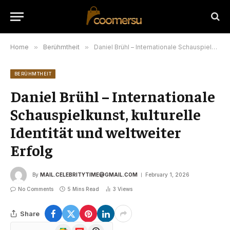
Home
»
Berühmtheit
»
Daniel Brühl – Internationale Schauspielkunst, kulturelle Identität und weltweiter Erfolg
BERÜHMTHEIT
Daniel Brühl – Internationale
Schauspielkunst, kulturelle
Identität und weltweiter
Erfolg
By
MAIL.CELEBRITYTIME@GMAIL.COM
February 1, 2026
No Comments
5 Mins Read
3
Views
Share
Google
Flipboard
Threads