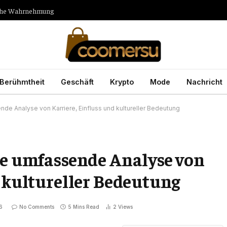
tliche Wahrnehmung
Berühmtheit
Geschäft
Krypto
Mode
Nachricht
ende Analyse von Karriere, Einfluss und kultureller Bedeutung
ne umfassende Analyse von
d kultureller Bedeutung
6
No Comments
5 Mins Read
2
Views