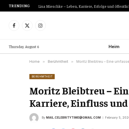
TRENDING
Lisa Mieschke – Leben, Karriere, Erfolge und öffen
Facebook
X
Instagram
(Twitter)
Thursday, August 6
Heim
Home
»
Berühmtheit
»
Moritz Bleibtreu – Eine umfass
BERÜHMTHEIT
Moritz Bleibtreu – Ei
Karriere, Einfluss un
By
MAIL.CELEBRITYTIME@GMAIL.COM
February 5, 202