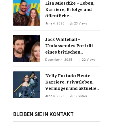
Lisa Mieschke – Leben,
Karriere, Erfolge und
öffentliche
Wahrnehmung
June 4, 2026
23
Views
Jack Whitehall –
Umfassendes Porträt
eines britischen
Comedy-Phänomens
December 4, 2025
22
Views
Nelly Furtado Heute –
Karriere, Privatleben,
Vermögen und aktueller
Erfolg der Pop-Ikone
June 4, 2026
12
Views
BLEIBEN SIE IN KONTAKT