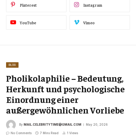
Pinterest
Instagram
YouTube
Vimeo
BLOG
Pholikolaphilie – Bedeutung,
Herkunft und psychologische
Einordnung einer
außergewöhnlichen Vorliebe
By
MAIL.CELEBRITYTIME@GMAIL.COM
May 20, 2026
No Comments
7 Mins Read
1
Views