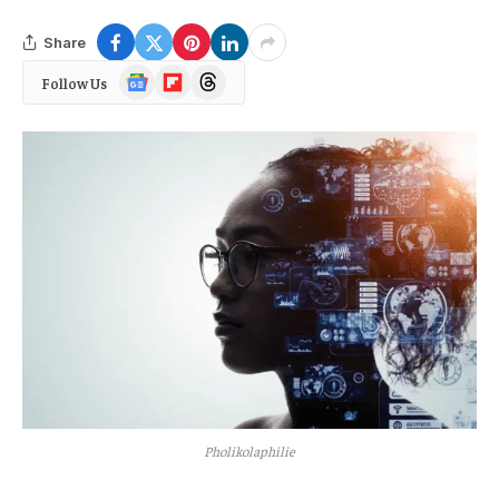
Share
Google
Flipboard
Threads
Follow Us
News
Pholikolaphilie