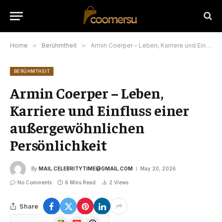
Home
»
Berühmtheit
»
Armin Coerper – Leben, Karriere und Einfluss einer außergewöhnlichen Persönlichkeit
BERÜHMTHEIT
Armin Coerper – Leben,
Karriere und Einfluss einer
außergewöhnlichen
Persönlichkeit
By
MAIL.CELEBRITYTIME@GMAIL.COM
May 20, 2026
No Comments
6 Mins Read
2
Views
Share
Google
Flipboard
Threads