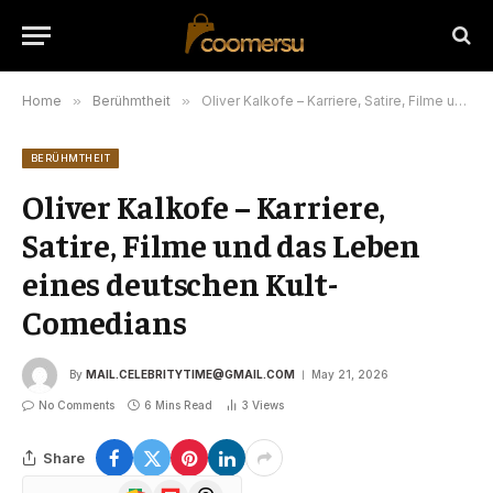
Home
»
Berühmtheit
»
Oliver Kalkofe – Karriere, Satire, Filme und das Leben eines deutschen Kult-Comedians
BERÜHMTHEIT
Oliver Kalkofe – Karriere,
Satire, Filme und das Leben
eines deutschen Kult-
Comedians
By
MAIL.CELEBRITYTIME@GMAIL.COM
May 21, 2026
No Comments
6 Mins Read
3
Views
Share
Google
Flipboard
Threads